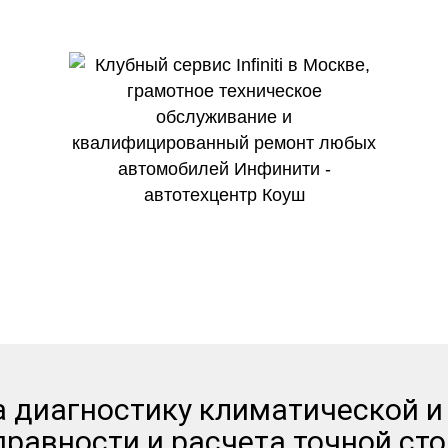
гих независимых агрегаторах о
а диагностику климатической и
равности и расчета точной сто