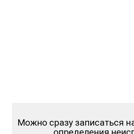
и дру
Можно сразу записаться н
определения неисп