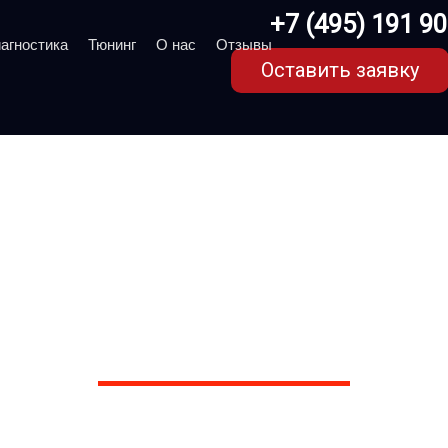
+7 (495) 191 9
агностика
Тюнинг
О нас
Отзывы
Оставить заявку
 и отопителя Infiniti 
ш – клубном сервисе м
. Более 1000 отзывов на Яндексе