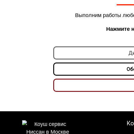
Выполним работы любо
Нажмите н
Ди
Об
Ко